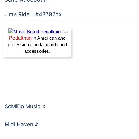
Jim’s Ride… #43792bx
SoMiDo Music
♫
Midi Haven
♪