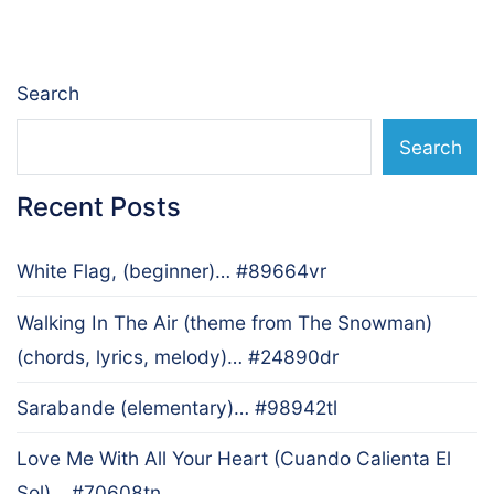
Search
Search
Recent Posts
White Flag, (beginner)… #89664vr
Walking In The Air (theme from The Snowman)
(chords, lyrics, melody)… #24890dr
Sarabande (elementary)… #98942tl
Love Me With All Your Heart (Cuando Calienta El
Sol)… #70608tn