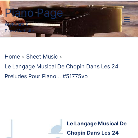
Skip
Piano Page
to
content
Keyboard &
Piano Website
Home
Sheet Music
Le Langage Musical De Chopin Dans Les 24
Preludes Pour Piano… #51775vo
Le Langage Musical De
Chopin Dans Les 24