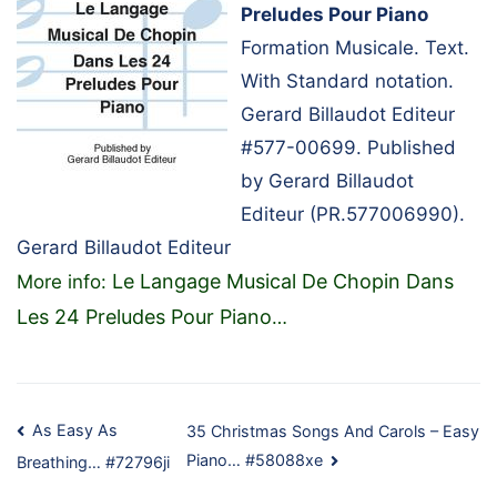
Preludes Pour Piano
Formation Musicale. Text.
With Standard notation.
Gerard Billaudot Editeur
#577-00699. Published
by Gerard Billaudot
Editeur (PR.577006990).
Gerard Billaudot Editeur
Le Langage Musical De Chopin Dans
More info:
Les 24 Preludes Pour Piano
…
Post
As Easy As
35 Christmas Songs And Carols – Easy
Piano… #58088xe
Breathing… #72796ji
navigation