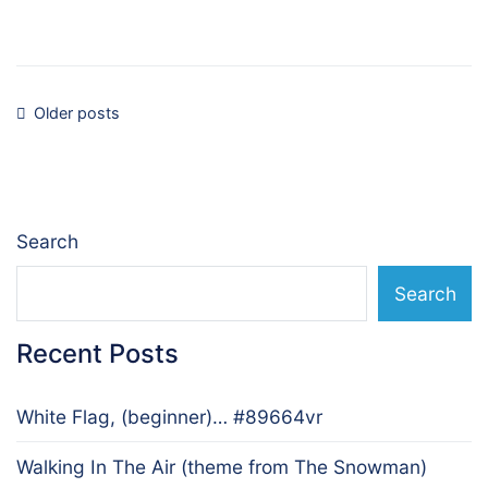
Posts
Older posts
navigation
Search
Search
Recent Posts
White Flag, (beginner)… #89664vr
Walking In The Air (theme from The Snowman)