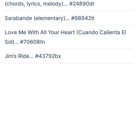
(chords, lyrics, melody)… #24890dr
Sarabande (elementary)… #98942tl
Love Me With All Your Heart (Cuando Calienta El
Sol)… #70608tn
Jim’s Ride… #43792bx