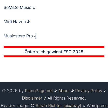
SoMiDo Music
♫
Midi Haven
♪
Musicstore Pro
𝄞
Österreich gewinnt ESC 2025
© 2026 by
PianoPage.net
♪
About
♪
Privacy Policy
♪
Disclaimer
♪ All Rights Reserved.
Header Image: ©
Sarah Richter (pixabay)
♫ Wordpress